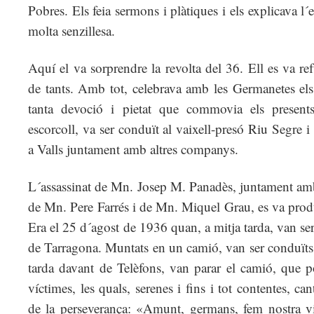
Pobres. Els feia sermons i plàtiques i els explicava l
molta senzillesa.
Aquí el va sorprendre la revolta del 36. Ell es va ref
de tants. Amb tot, celebrava amb les Germanetes els 
tanta devoció i pietat que commovia els presen
escorcoll, va ser conduït al vaixell-presó Riu Segre i
a Valls juntament amb altres companys.
L´assassinat de Mn. Josep M. Panadès, juntament amb
de Mn. Pere Farrés i de Mn. Miquel Grau, es va produ
Era el 25 d´agost de 1936 quan, a mitja tarda, van ser 
de Tarragona. Muntats en un camió, van ser conduïts c
tarda davant de Telèfons, van parar el camió, que po
víctimes, les quals, serenes i fins i tot contentes, 
de la perseverança: «Amunt, germans, fem nostra vi