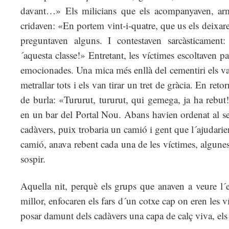
davant…» Els milicians que els acompanyaven, arma
cridaven: «En portem vint-i-quatre, que us els deixa
preguntaven alguns. I contestaven sarcàsticamen
´aquesta classe!» Entretant, les víctimes escoltaven pa
emocionades. Una mica més enllà del cementiri els va
metrallar tots i els van tirar un tret de gràcia. En reto
de burla: «Tururut, tururut, qui gemega, ja ha rebut!
en un bar del Portal Nou. Abans havien ordenat al sep
cadàvers, puix trobaria un camió i gent que l´ajudarien
camió, anava rebent cada una de les víctimes, algunes
sospir.
Aquella nit, perquè els grups que anaven a veure l´
millor, enfocaren els fars d´un cotxe cap on eren les v
posar damunt dels cadàvers una capa de calç viva, els 