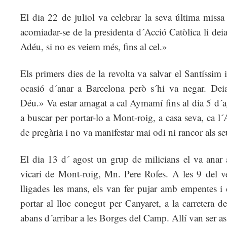
El dia 22 de juliol va celebrar la seva última missa
acomiadar-se de la presidenta d´Acció Catòlica li de
Adéu, si no es veiem més, fins al cel.»
Els primers dies de la revolta va salvar el Santíssim i
ocasió d´anar a Barcelona però s´hi va negar. Dei
Déu.» Va estar amagat a cal Aymamí fins al dia 5 d´a
a buscar per portar-lo a Mont-roig, a casa seva, ca l
de pregària i no va manifestar mai odi ni rancor als s
El dia 13 d´ agost un grup de milicians el va anar 
vicari de Mont-roig, Mn. Pere Rofes. A les 9 del v
lligades les mans, els van fer pujar amb empentes i
portar al lloc conegut per Canyaret, a la carretera 
abans d´arribar a les Borges del Camp. Allí van ser as