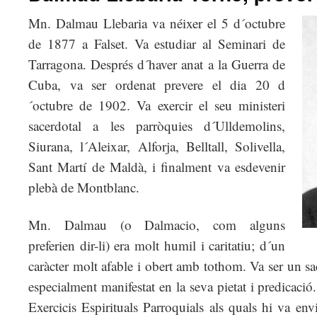
Mn. Dalmau Llebaria va néixer el 5 d´octubre
de 1877 a Falset. Va estudiar al Seminari de
Tarragona. Després d´haver anat a la Guerra de
Cuba, va ser ordenat prevere el dia 20 d
´octubre de 1902. Va exercir el seu ministeri
sacerdotal a les parròquies d´Ulldemolins,
Siurana, l´Aleixar, Alforja, Belltall, Solivella,
Sant Martí de Maldà, i finalment va esdevenir
plebà de Montblanc.
Mn. Dalmau (o Dalmacio, com alguns
preferien dir-li) era molt humil i caritatiu; d´un
caràcter molt afable i obert amb tothom. Va ser un sa
especialment manifestat en la seva pietat i predicaci
Exercicis Espirituals Parroquials als quals hi va en