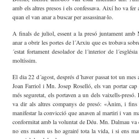
amb els altres presos i els confessava. Així ho va fe
quan el van anar a buscar per assassinar-lo.
A finals de juliol, essent a la presó juntament amb 
anar a obrir les portes de l´Arxiu que es trobava sobr
´estat fortament desolador de l´interior de l´esglési
moltíssim.
El dia 22 d´agost, després d´haver passat tot un mes
Joan Farriol i Mn. Josep Roselló, els van portar cap
més seguretat, els portaven a un dels vaixells-pres
va dir als altres companys de presó: «Ànim, i fins 
manifestar la convicció que anaven al martiri i van 
conformitat amb la voluntat de Déu. Mn. Dalmau va di
no ens maten us ho agrairé tota la vida, i si ens m