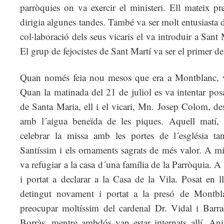
parròquies on va exercir el ministeri. Ell mateix pr
dirigia algunes tandes. També va ser molt entusiasta 
col·laboració dels seus vicaris el va introduir a San
El grup de fejocistes de Sant Martí va ser el primer de
Quan només feia nou mesos que era a Montblanc, va
Quan la matinada del 21 de juliol es va intentar posar
de Santa Maria, ell i el vicari, Mn. Josep Colom, de
amb l´aigua beneïda de les piques. Aquell matí,
celebrar la missa amb les portes de l´església tan
Santíssim i els ornaments sagrats de més valor. A mit
va refugiar a la casa d´una família de la Parròquia. A
i portat a declarar a la Casa de la Vila. Posat en ll
detingut novament i portat a la presó de Montbl
preocupar moltíssim del cardenal Dr. Vidal i Barraq
Borràs, mentre ambdós van estar internats allí. Ani