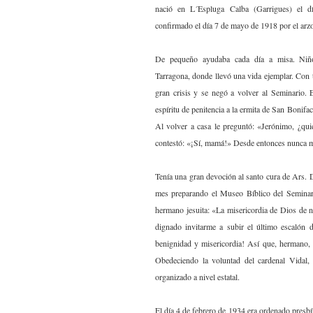
nació en L´Espluga Calba (Garrigues) el 
confirmado el día 7 de mayo de 1918 por el arz
De pequeño ayudaba cada día a misa. Niño
Tarragona, donde llevó una vida ejemplar. Con t
gran crisis y se negó a volver al Seminario.
espíritu de penitencia a la ermita de San Bonifac
Al volver a casa le preguntó: «Jerónimo, ¿qui
contestó: «¡Sí, mamá!» Desde entonces nunca m
Tenía una gran devoción al santo cura de Ars. 
mes preparando el Museo Bíblico del Seminari
hermano jesuita: «La misericordia de Dios de 
dignado invitarme a subir el último escalón 
benignidad y misericordia! Así que, hermano, 
Obedeciendo la voluntad del cardenal Vidal, 
organizado a nivel estatal.
El día 4 de febrero de 1934 era ordenado presbí