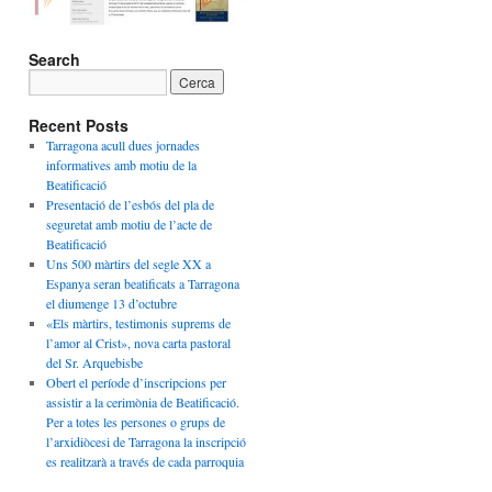
Search
Recent Posts
Tarragona acull dues jornades
informatives amb motiu de la
Beatificació
Presentació de l’esbós del pla de
seguretat amb motiu de l’acte de
Beatificació
Uns 500 màrtirs del segle XX a
Espanya seran beatificats a Tarragona
el diumenge 13 d’octubre
«Els màrtirs, testimonis suprems de
l’amor al Crist», nova carta pastoral
del Sr. Arquebisbe
Obert el període d’inscripcions per
assistir a la cerimònia de Beatificació.
Per a totes les persones o grups de
l’arxidiòcesi de Tarragona la inscripció
es realitzarà a través de cada parroquia