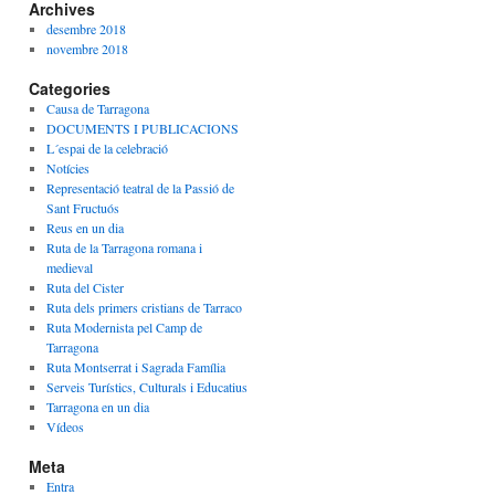
Archives
desembre 2018
novembre 2018
Categories
Causa de Tarragona
DOCUMENTS I PUBLICACIONS
L´espai de la celebració
Notícies
Representació teatral de la Passió de
Sant Fructuós
Reus en un dia
Ruta de la Tarragona romana i
medieval
Ruta del Cister
Ruta dels primers cristians de Tarraco
Ruta Modernista pel Camp de
Tarragona
Ruta Montserrat i Sagrada Família
Serveis Turístics, Culturals i Educatius
Tarragona en un dia
Vídeos
Meta
Entra