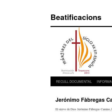
Vés
al
Beatificacions
contingut
RECULL DOCUMENTAL
INFORMA
Jerónimo Fàbregas Ca
El siervo de Dios Jerónimo Fàbregas Camino, 