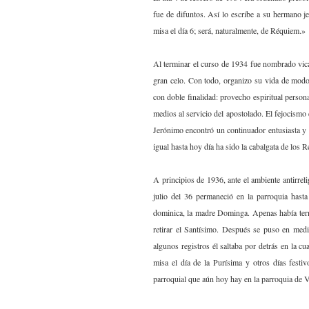
fue de difuntos. Así lo escribe a su hermano je
misa el día 6; será, naturalmente, de Réquiem.»
Al terminar el curso de 1934 fue nombrado vica
gran celo. Con todo, organizo su vida de modo 
con doble finalidad: provecho espiritual persona
medios al servicio del apostolado. El fejocismo
Jerónimo encontró un continuador entusiasta y 
igual hasta hoy día ha sido la cabalgata de los R
A principios de 1936, ante el ambiente antirrelig
julio del 36 permaneció en la parroquia hasta 
dominica, la madre Dominga. Apenas había termi
retirar el Santísimo. Después se puso en med
algunos registros él saltaba por detrás en la cu
misa el día de la Purísima y otros días festi
parroquial que aún hoy hay en la parroquia de V