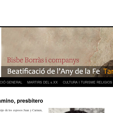
CIÓ GENERAL
MARTIRS DEL s.XX
CULTURA I TURISME RELIGIOS
mino, presbítero
hijo de los esposos Juan y Carmen,