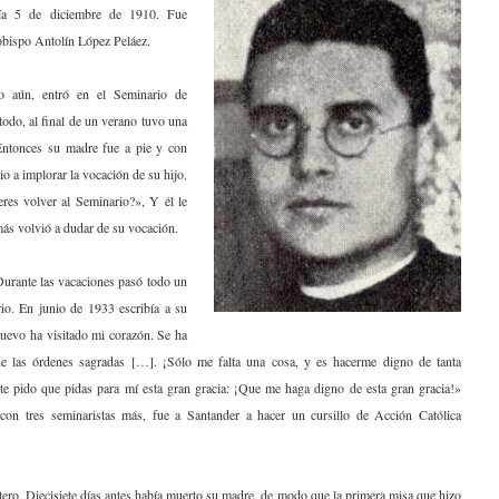
día 5 de diciembre de 1910. Fue
obispo Antolín López Peláez.
 aún, entró en el Seminario de
odo, al final de un verano tuvo una
 Entonces su madre fue a pie y con
io a implorar la vocación de su hijo.
eres volver al Seminario?», Y él le
ás volvió a dudar de su vocación.
Durante las vacaciones pasó todo un
o. En junio de 1933 escribía a su
nuevo ha visitado mi corazón. Se ha
de las órdenes sagradas […]. ¡Sólo me falta una cosa, y es hacerme digno de tanta
te pido que pidas para mí esta gran gracia: ¡Que me haga digno de esta gran gracia!»
con tres seminaristas más, fue a Santander a hacer un cursillo de Acción Católica
tero. Diecisiete días antes había muerto su madre, de modo que la primera misa que hizo