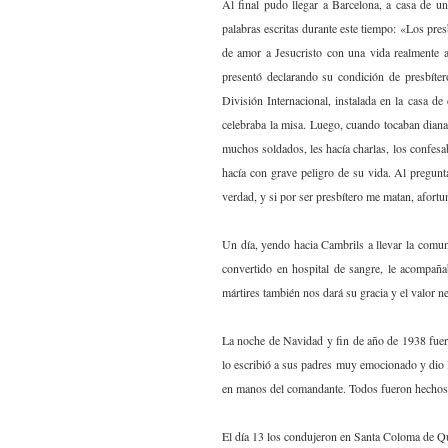
Al final pudo llegar a Barcelona, ​​a casa de
palabras escritas durante este tiempo: «Los pre
de amor a Jesucristo con una vida realmente a
presentó declarando su condición de presbíter
División Internacional, instalada en la casa 
celebraba la misa. Luego, cuando tocaban diana,
muchos soldados, les hacía charlas, los confes
hacía con grave peligro de su vida. Al pregunta
verdad, y si por ser presbítero me matan, afort
Un día, yendo hacia Cambrils a llevar la comu
convertido en hospital de sangre, le acompañ
mártires también nos dará su gracia y el valor ne
La noche de Navidad y fin de año de 1938 fuer
lo escribió a sus padres muy emocionado y dio la
en manos del comandante. Todos fueron hechos pr
El día 13 los condujeron en Santa Coloma de Que