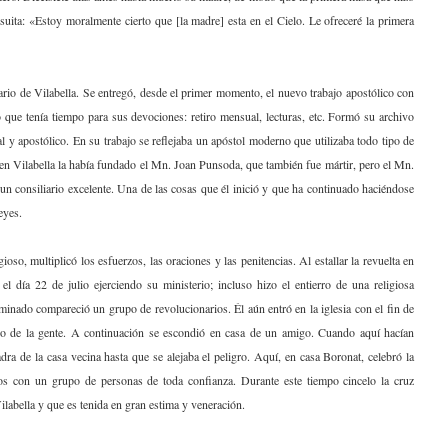
suita: «Estoy moralmente cierto que [la madre] esta en el Cielo. Le ofreceré la primera
rio de Vilabella. Se entregó, desde el primer momento, el nuevo trabajo apostólico con
que tenía tiempo para sus devociones: retiro mensual, lecturas, etc. Formó su archivo
l y apostólico. En su trabajo se reflejaba un apóstol moderno que utilizaba todo tipo de
 en Vilabella la había fundado el Mn. Joan Punsoda, que también fue mártir, pero el Mn.
un consiliario excelente. Una de las cosas que él inició y que ha continuado haciéndose
eyes.
ioso, multiplicó los esfuerzos, las oraciones y las penitencias. Al estallar la revuelta en
el día 22 de julio ejerciendo su ministerio; incluso hizo el entierro de una religiosa
nado compareció un grupo de revolucionarios. Él aún entró en la iglesia con el fin de
io de la gente. A continuación se escondió en casa de un amigo. Cuando aquí hacían
adra de la casa vecina hasta que se alejaba el peligro. Aquí, en casa Boronat, celebró la
vos con un grupo de personas de toda confianza. Durante este tiempo cincelo la cruz
ilabella y que es tenida en gran estima y veneración.