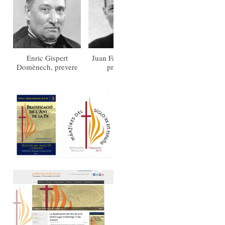
Enric Gispert
Juan Farriol Sabaté,
Antoni Noguès
Domènech, prevere
presbítero
Martí, prevere