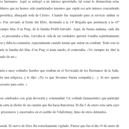
 unos hermanos. Aquí se entregó a un intenso apostolado, tal como lo demuestran estas
sbíteros que no hemos sido martirizados tenemos que suplir ese acto intenso concentrado
postólica, abnegada toda de Cristo». Cuando fue requerido para el servicio militar se
o. Fue enviado al frente del Ebro, destinado a la 14ª Brigada que pertenecía a la 45ª
de campo Mas d´en Puig, de la familia PAHI-Salvadó. Aquí, de buena mañana, cada día
 se presentaba a filas. Llevaba la vida de un verdadero apóstol. Guiaba espiritualmente
aba y daba la comunión, especialmente cuando tenían que entrar en combate. Todo esto lo
rle la familia del Mas d´en Puig si tenía miedo, él contestaba: «Yo siempre les diré la
unado de mí.»
nión a unos soldados heridos que estaban en el Noviciado de los Hermanos de la Salle,
aba una religiosa, y le dijo: «Ya ve que llevamos buena compañía […]. Si nos quiere
cesario para serlo. »
on celebrados con gran devoción y solemnidad. Un soldado farmacéutico que participó
 carta al chofer de un camión que iba hacia Barcelona. El día 5 de enero esta carta cayó
isioneros y encerrados en el castillo de Vilafortuny, lleno de otros detenidos.
ralt. El siervo de Dios iba estrechamente vigilado. Parece que fue el día 19 de enero de